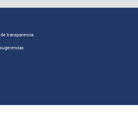
 de transparencia
 sugerencias
¿QUÉ ES GOB.MX?
Es el portal único de t
Oficiales