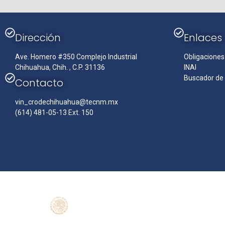
Dirección
Enlaces
Ave. Homero #350 Complejo Industrial
Obligaciones
Chihuahua, Chih. , C.P. 31136
INAI
Buscador de
Contacto
vin_crodechihuahua@tecnm.mx
(614) 481-05-13 Ext. 150
ENLACES
Participa
Publicaciones 